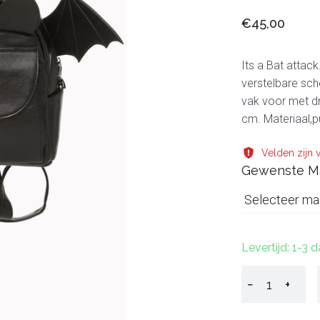
€45,00
Its a Bat attac
verstelbare sc
vak voor met dr
cm. Materiaal,pu
Velden zijn v
Gewenste M
Selecteer ma
Levertijd: 1-3 
−
+