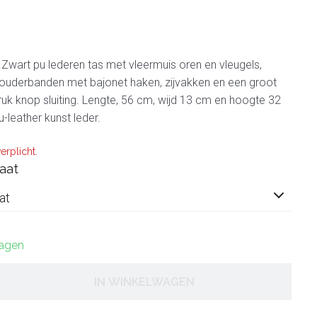
k.Zwart pu lederen tas met vleermuis oren en vleugels,
houderbanden met bajonet haken, zijvakken en een groot
uk knop sluiting. Lengte, 56 cm, wijd 13 cm en hoogte 32
-leather kunst leder.
erplicht.
aat
at
dagen
IN WINKELWAGEN