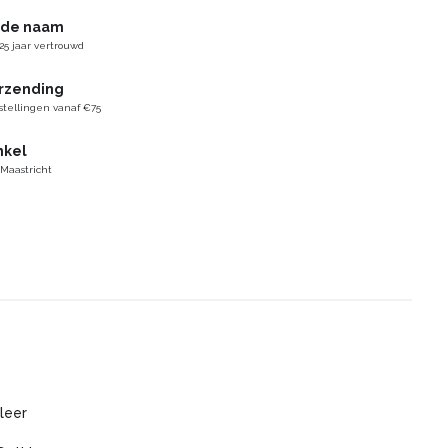
gde naam
25 jaar vertrouwd
erzending
stellingen vanaf €75
nkel
 Maastricht
leer