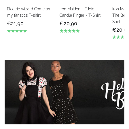
Electric wizard Come on
Iron Maiden - Eddie -
Iron Mai
my fanatics T-shirt
Candle Finger - T-Shirt
The Beas
Shirt
€21,90
€20,90
€20,9