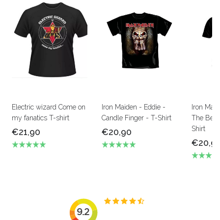
Electric wizard Come on
Iron Maiden - Eddie -
Iron Mai
my fanatics T-shirt
Candle Finger - T-Shirt
The Beas
Shirt
€21,90
€20,90
€20,9