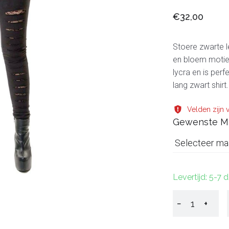
€32,00
Stoere zwarte l
en bloem motie
lycra en is per
lang zwart shirt.
Velden zijn v
Gewenste M
Selecteer ma
Levertijd: 5-7 
−
+