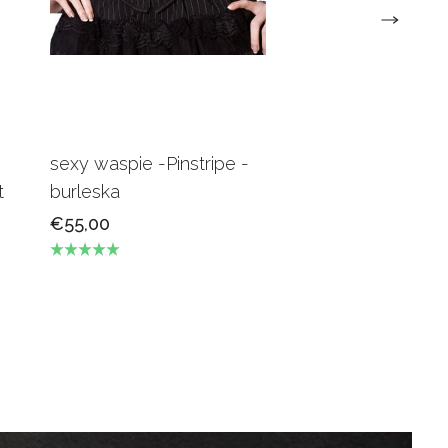
sexy waspie -Pinstripe -
Candy Underbus
t
burleska
Burgundy Burles
€55,00
€69,00