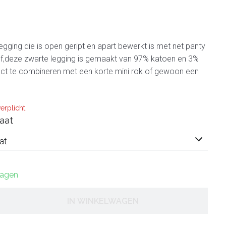
egging die is open geript en apart bewerkt is met net panty
f,deze zwarte legging is gemaakt van 97% katoen en 3%
fect te combineren met een korte mini rok of gewoon een
erplicht.
aat
at
dagen
IN WINKELWAGEN