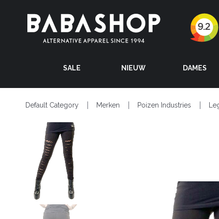
SALE
NIEUW
DAMES
Default Category
Merken
Poizen Industries
Le