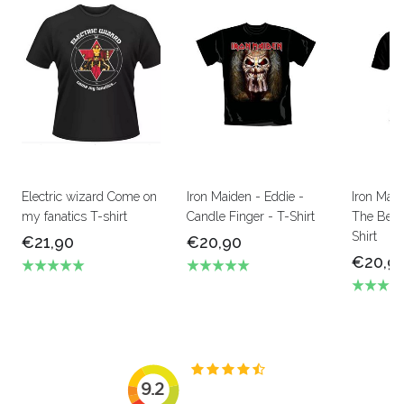
Electric wizard Come on
Iron Maiden - Eddie -
Iron Mai
my fanatics T-shirt
Candle Finger - T-Shirt
The Beas
Shirt
€21,90
€20,90
€20,9