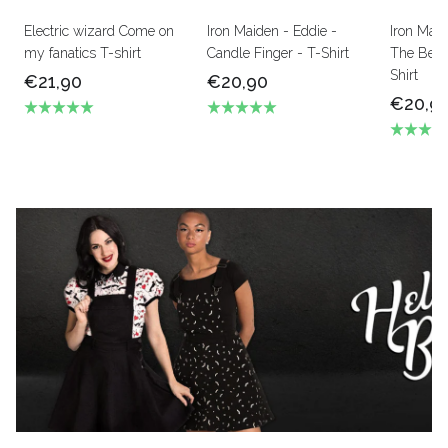
Electric wizard Come on
Iron Maiden - Eddie -
Iron Mai
my fanatics T-shirt
Candle Finger - T-Shirt
The Beas
Shirt
€21,90
€20,90
€20,9