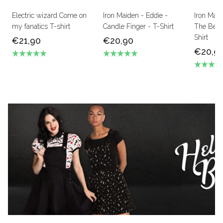
Electric wizard Come on
Iron Maiden - Eddie -
Iron Mai
my fanatics T-shirt
Candle Finger - T-Shirt
The Beas
Shirt
€21,90
€20,90
€20,9