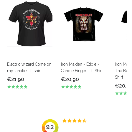
Electric wizard Come on
Iron Maiden - Eddie -
Iron Mai
my fanatics T-shirt
Candle Finger - T-Shirt
The Beas
Shirt
€21,90
€20,90
€20,9