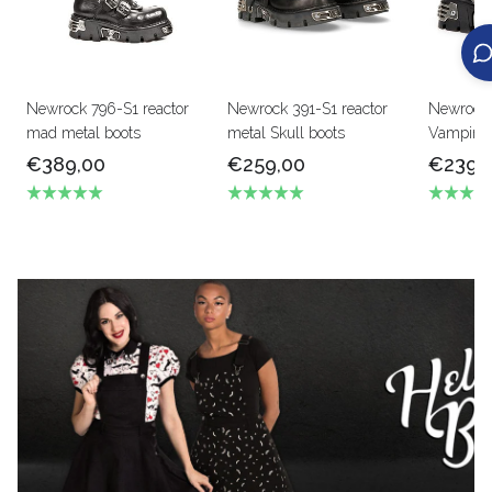
Newrock 796-S1 reactor
Newrock 391-S1 reactor
Newrock
mad metal boots
metal Skull boots
Vampire b
€389,00
€259,00
€239,