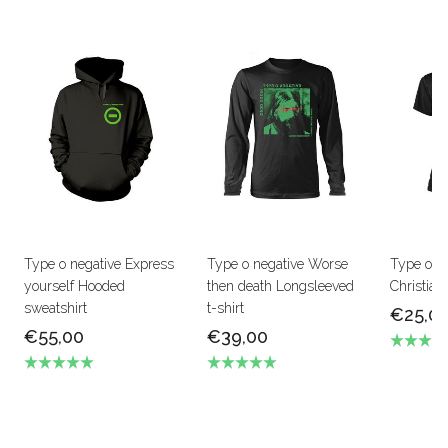
Type o negative Express
Type o negative Worse
Type o n
yourself Hooded
then death Longsleeved
Christia
sweatshirt
t-shirt
€25,0
€55,00
€39,00