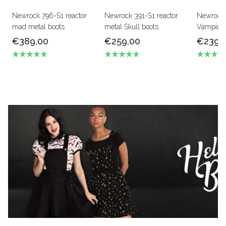
Newrock 796-S1 reactor
Newrock 391-S1 reactor
Newrock
mad metal boots
metal Skull boots
Vampire b
€389,00
€259,00
€239,