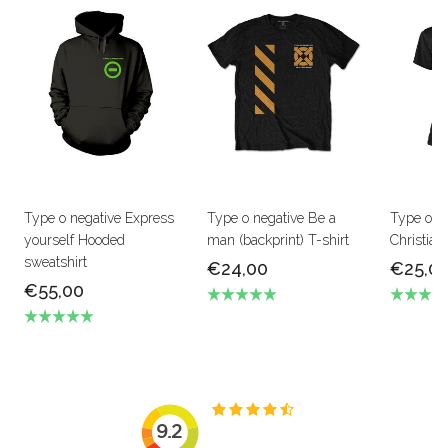
Type o negative Express
Type o negative Be a
Type o n
yourself Hooded
man (backprint) T-shirt
Christia
sweatshirt
€24,00
€25,0
€55,00