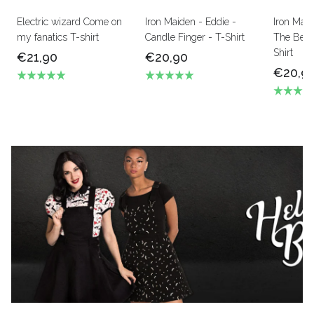
Electric wizard Come on
Iron Maiden - Eddie -
Iron Mai
my fanatics T-shirt
Candle Finger - T-Shirt
The Beas
Shirt
€21,90
€20,90
€20,9