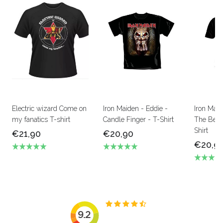
Electric wizard Come on
Iron Maiden - Eddie -
Iron Mai
my fanatics T-shirt
Candle Finger - T-Shirt
The Beas
Shirt
€21,90
€20,90
€20,9