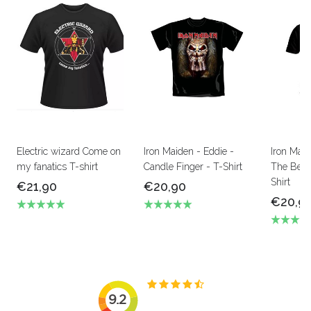
Electric wizard Come on
Iron Maiden - Eddie -
Iron Mai
my fanatics T-shirt
Candle Finger - T-Shirt
The Beas
Shirt
€21,90
€20,90
€20,9