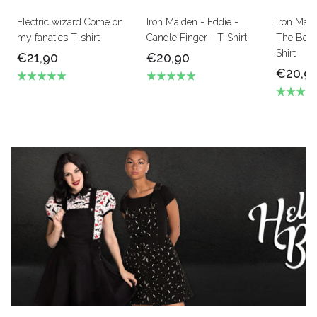
Electric wizard Come on
Iron Maiden - Eddie -
Iron Mai
my fanatics T-shirt
Candle Finger - T-Shirt
The Beas
Shirt
€21,90
€20,90
€20,9