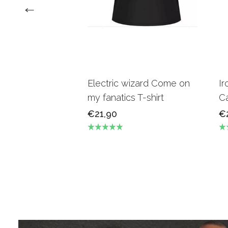
Electric wizard Come on
Ir
my fanatics T-shirt
Ca
€21,90
€