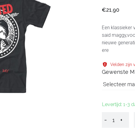
€21,90
Een klassieker 
said maggy,voo
nieuwe generatie
ere
Velden zijn v
Gewenste M
Selecteer ma
Levertijd: 1-3 
−
+