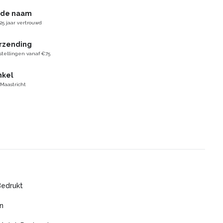
gde naam
25 jaar vertrouwd
erzending
stellingen vanaf €75
nkel
 Maastricht
Bedrukt
n