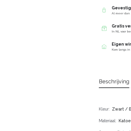
Gevesti
Al meer dan 
Gratis v
In NL voor be
Eigen wi
Kom langs in
Beschrijving
Kleur
Zwart / 
Materiaal
Katoe