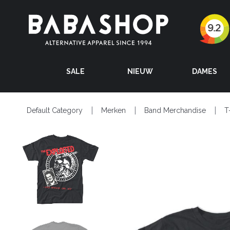
SALE
NIEUW
DAMES
Default Category
Merken
Band Merchandise
T