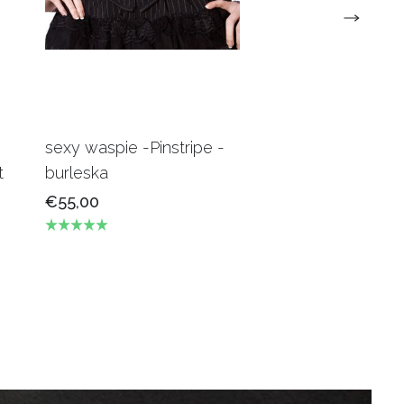
sexy waspie -Pinstripe -
Candy Underbus
t
burleska
Burgundy Burles
€55,00
€69,00