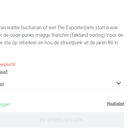
van wattie buchanan of wel The Expolited,lets start a war
r de oude punks maggy thatcher (falkland oorlog).Voor de
 sta op rebelleer en hou de streetpunk uit de jaren 80 in
erplicht.
aat
at
dagen
Maattabel
IN WINKELWAGEN