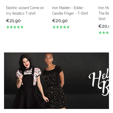
Electric wizard Come on
Iron Maiden - Eddie -
Iron Mai
my fanatics T-shirt
Candle Finger - T-Shirt
The Beas
Shirt
€21,90
€20,90
€20,9