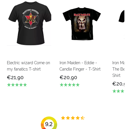
Electric wizard Come on
Iron Maiden - Eddie -
Iron Mai
my fanatics T-shirt
Candle Finger - T-Shirt
The Beas
Shirt
€21,90
€20,90
€20,9