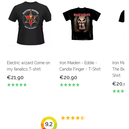
Electric wizard Come on
Iron Maiden - Eddie -
Iron Mai
my fanatics T-shirt
Candle Finger - T-Shirt
The Beas
Shirt
€21,90
€20,90
€20,9