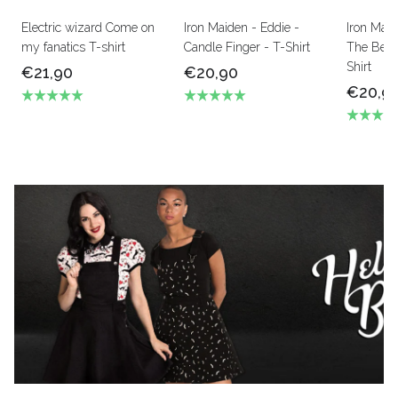
Electric wizard Come on
Iron Maiden - Eddie -
Iron Mai
my fanatics T-shirt
Candle Finger - T-Shirt
The Beas
Shirt
€21,90
€20,90
€20,9