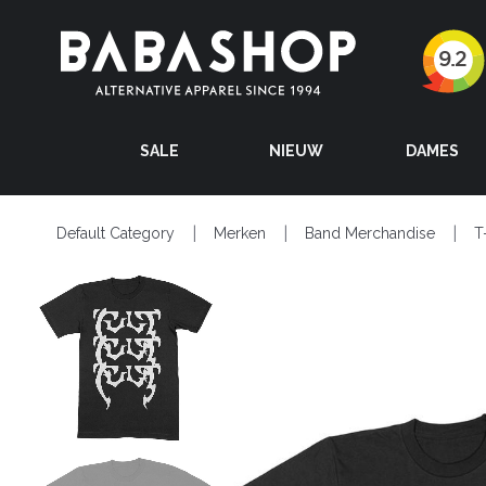
SALE
NIEUW
DAMES
Default Category
Merken
Band Merchandise
T