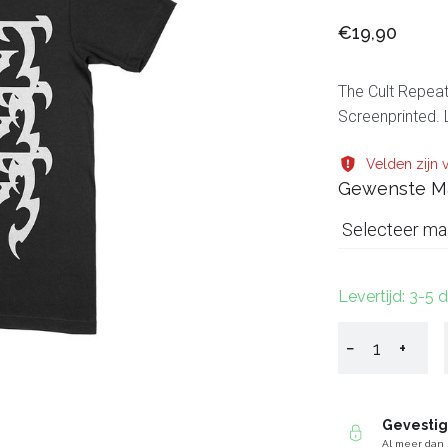
€19,90
The Cult Repeati
Screenprinted.
Velden zijn v
Gewenste M
Selecteer ma
Levertijd: 3-5
−
+
Gevesti
Al meer dan 