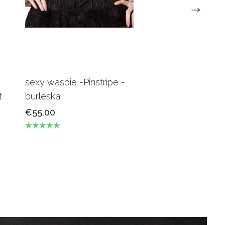
sexy waspie -Pinstripe -
Candy Underbus
t
burleska
Burgundy Burles
€55,00
€69,00