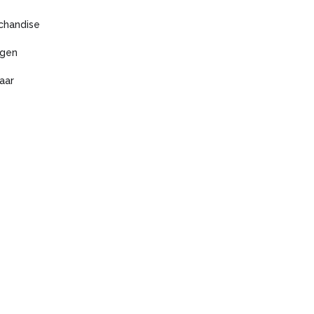
chandise
agen
aar