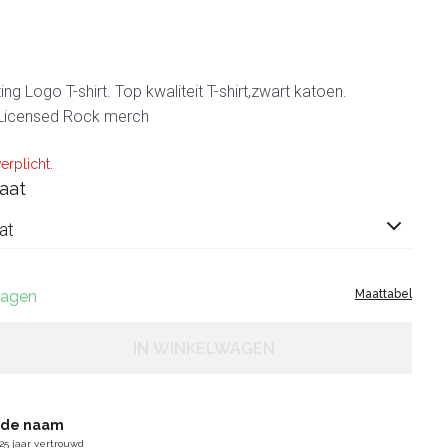
ng Logo T-shirt. Top kwaliteit T-shirt,zwart katoen.
 Licensed Rock merch
erplicht.
aat
at
 dagen
Maattabel
IN WINKELWAGEN
gde naam
25 jaar vertrouwd