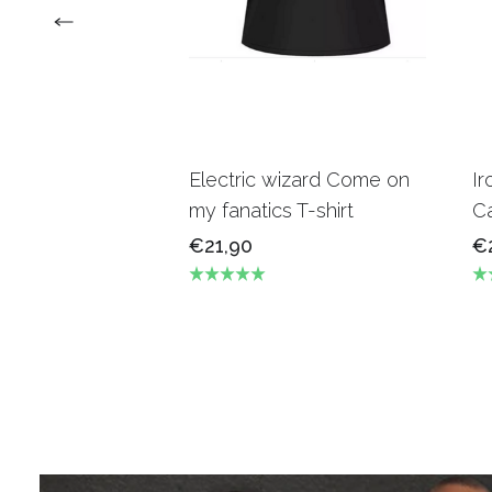
Electric wizard Come on
Ir
my fanatics T-shirt
Ca
€21,90
€