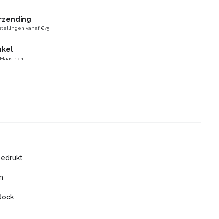
erzending
stellingen vanaf €75
nkel
 Maastricht
Bedrukt
n
Rock