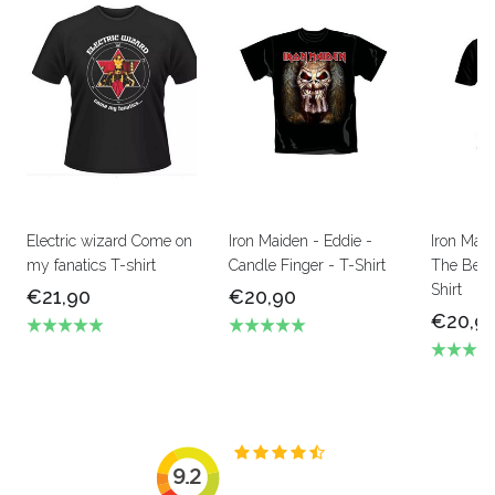
Electric wizard Come on
Iron Maiden - Eddie -
Iron Mai
my fanatics T-shirt
Candle Finger - T-Shirt
The Beas
Shirt
€21,90
€20,90
€20,9