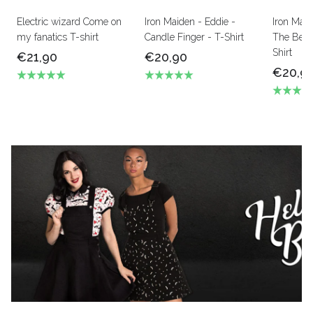
Electric wizard Come on
Iron Maiden - Eddie -
Iron Mai
my fanatics T-shirt
Candle Finger - T-Shirt
The Beas
Shirt
€21,90
€20,90
€20,9