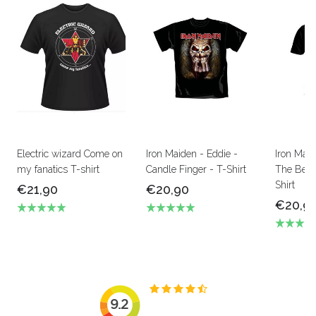
Electric wizard Come on
Iron Maiden - Eddie -
Iron Mai
my fanatics T-shirt
Candle Finger - T-Shirt
The Beas
Shirt
€21,90
€20,90
€20,9