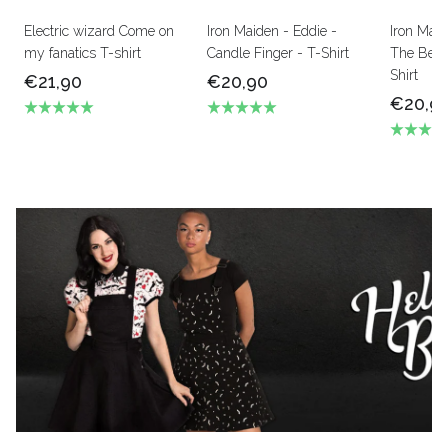
Electric wizard Come on
Iron Maiden - Eddie -
Iron Mai
my fanatics T-shirt
Candle Finger - T-Shirt
The Beas
Shirt
€21,90
€20,90
€20,9