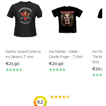
Electric wizard Come on
Iron Maiden - Eddie -
Iron Mai
my fanatics T-shirt
Candle Finger - T-Shirt
The Beas
Shirt
€21,90
€20,90
€20,9