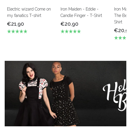
Electric wizard Come on
Iron Maiden - Eddie -
Iron Mai
my fanatics T-shirt
Candle Finger - T-Shirt
The Beas
Shirt
€21,90
€20,90
€20,9