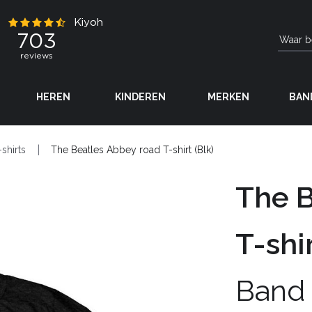
HEREN
KINDEREN
MERKEN
BAN
-shirts
The Beatles Abbey road T-shirt (Blk)
The B
T-shir
Band