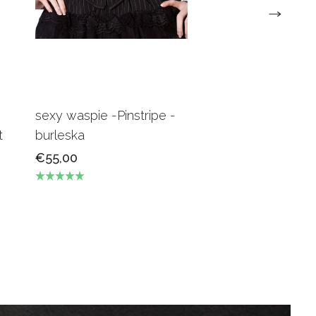
sexy waspie -Pinstripe -
Candy Underbus
t
burleska
Burgundy Burles
€55,00
€69,00