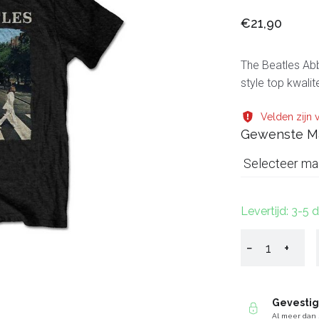
€21,90
The Beatles Abbe
style top kwali
Velden zijn v
Gewenste M
Selecteer ma
Levertijd: 3-5
−
+
Gevesti
Al meer dan 