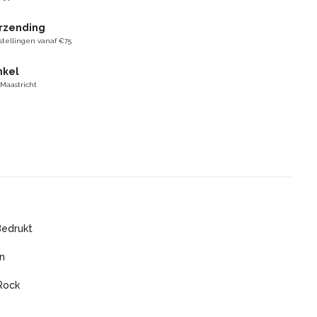
erzending
stellingen vanaf €75
nkel
 Maastricht
Bedrukt
n
Rock