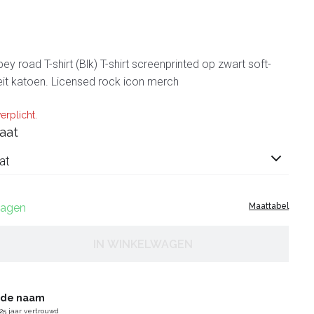
y road T-shirt (Blk) T-shirt screenprinted op zwart soft-
teit katoen. Licensed rock icon merch
erplicht.
aat
at
 dagen
Maattabel
IN WINKELWAGEN
gde naam
25 jaar vertrouwd