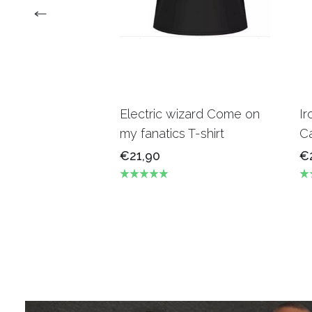
Electric wizard Come on
Ir
my fanatics T-shirt
Ca
€21,90
€