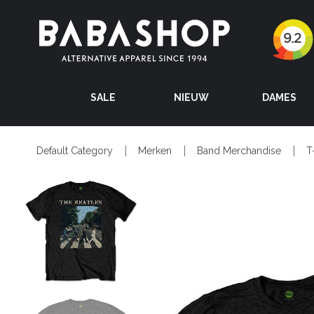
SALE
NIEUW
DAMES
Default Category
Merken
Band Merchandise
T