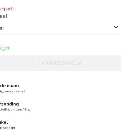
erplicht.
aat
at
dagen
IN WINKELWAGEN
gde naam
25 jaar vertrouwd
erzending
stellingen vanaf €75
nkel
 Maastricht