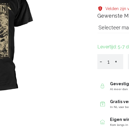
Velden zijn v
Gewenste M
Selecteer ma
Levertijd: 5-7 
−
+
Gevesti
Al meer dan 
Gratis v
In NL voor be
Eigen wi
Kom langs in