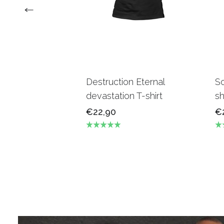
Destruction Eternal
S
devastation T-shirt
sh
€22,90
€