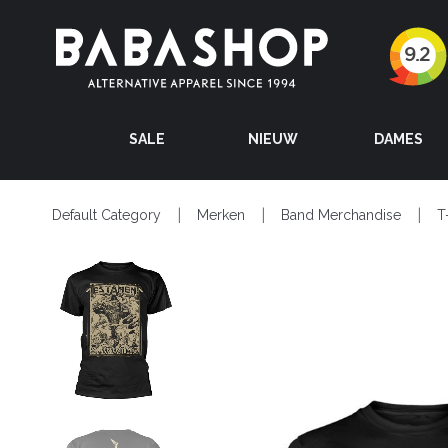
SALE
NIEUW
DAMES
Default Category
Merken
Band Merchandise
T