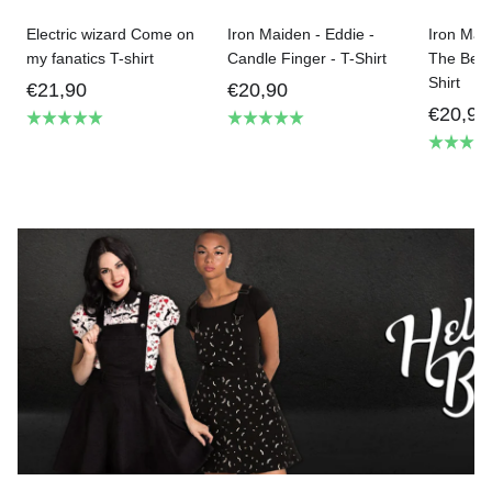
Electric wizard Come on
Iron Maiden - Eddie -
Iron Mai
my fanatics T-shirt
Candle Finger - T-Shirt
The Beas
Shirt
€21,90
€20,90
€20,90