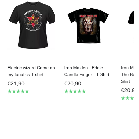
Electric wizard Come on
Iron Maiden - Eddie -
Iron Mai
my fanatics T-shirt
Candle Finger - T-Shirt
The Beas
Shirt
€21,90
€20,90
€20,90