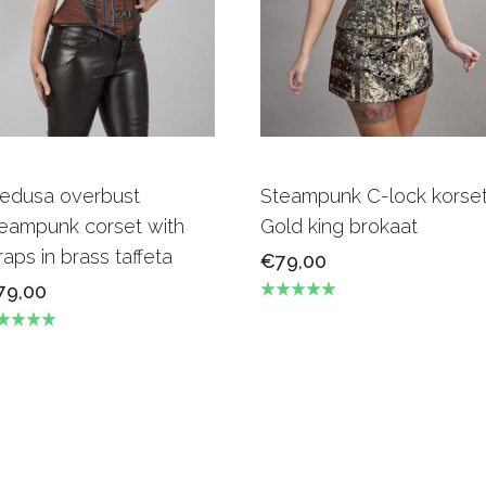
edusa overbust
Steampunk C-lock korse
eampunk corset with
Gold king brokaat
raps in brass taffeta
€79,00
79,00