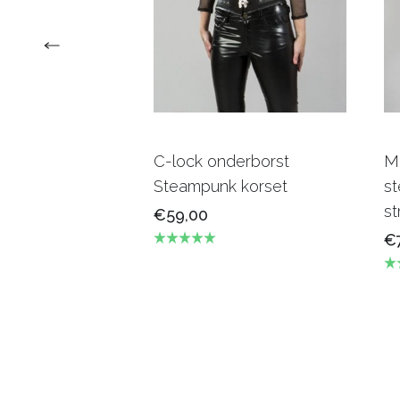
C-lock onderborst
M
Steampunk korset
st
st
€59,00
€