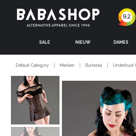
SALE
NIEUW
DAMES
Default Category
Merken
Burleska
Underbust 