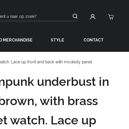
D MERCHANDISE
STYLE
CONTACT
watch. Lace up front and back with modesty panel
mpunk underbust in
brown, with brass
t watch. Lace up