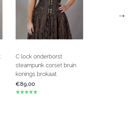
t
C lock onderborst
C-lock Steampun
steampunk corset bruin
king brocade
konings brokaat
€79,00
€89,00