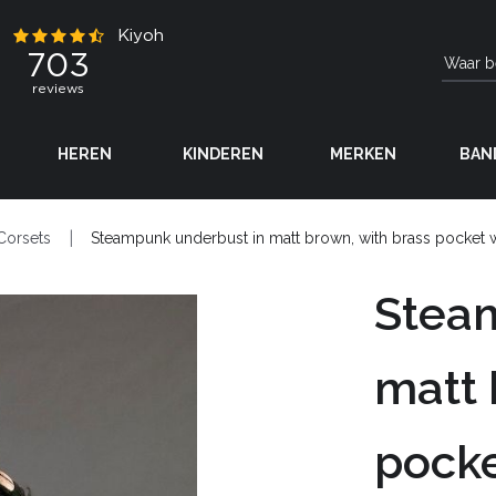
HEREN
KINDEREN
MERKEN
BAN
Corsets
Steampunk underbust in matt brown, with brass pocket 
Stea
matt 
pocke