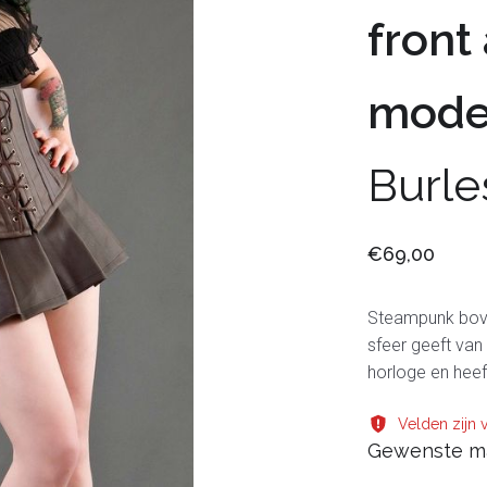
front
mode
Burle
€69,00
Steampunk boven
sfeer geeft van
horloge en heef
Velden zijn v
Gewenste m