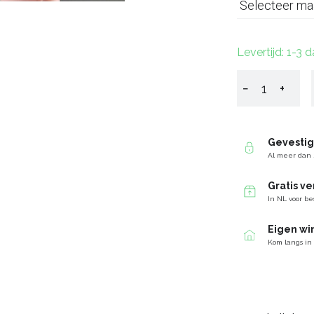
Selecteer ma
Levertijd: 1-3 
−
+
Gevesti
Al meer dan 
Gratis v
In NL voor be
Eigen wi
Kom langs in