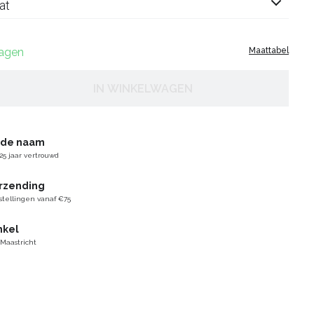
at
dagen
Maattabel
IN WINKELWAGEN
gde naam
25 jaar vertrouwd
erzending
stellingen vanaf €75
nkel
 Maastricht