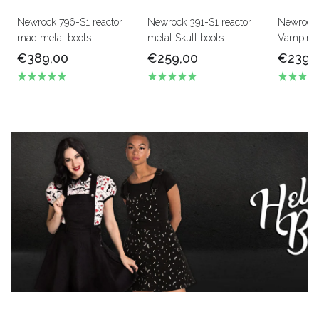
Newrock 796-S1 reactor
Newrock 391-S1 reactor
Newrock
mad metal boots
metal Skull boots
Vampire b
€389,00
€259,00
€239,