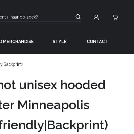
D MERCHANDISE
STYLE
CONTACT
y|Backprint)
not unisex hooded
er Minneapolis
friendly|Backprint)