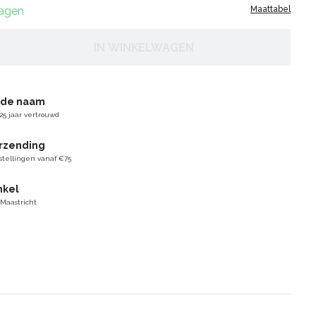
dagen
Maattabel
IN WINKELWAGEN
gde naam
25 jaar vertrouwd
erzending
stellingen vanaf €75
nkel
 Maastricht