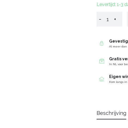
Levertijd: 1-3 
−
+
Gevesti
Al meer dan 
Gratis v
In NL voor be
Eigen wi
Kom langs in
Beschrijving