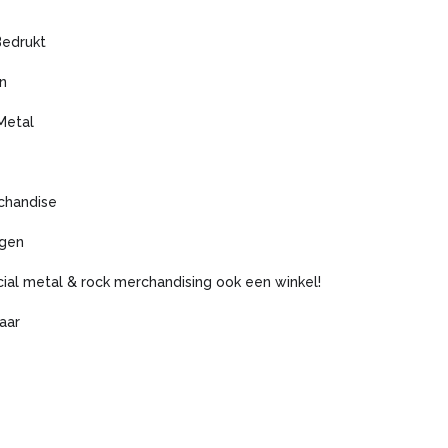
Bedrukt
n
Metal
chandise
agen
icial metal & rock merchandising ook een winkel!
aar