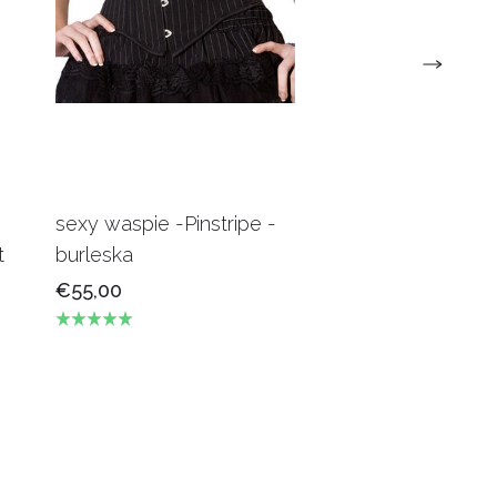
sexy waspie -Pinstripe -
Candy Underbus
t
burleska
Burgundy Burles
€55,00
€69,00