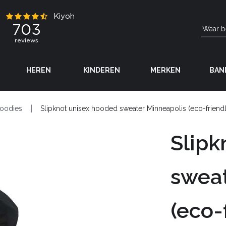
HEREN
KINDEREN
MERKEN
BAN
oodies
Slipknot unisex hooded sweater Minneapolis (eco-friendl
Slipk
sweat
(eco-