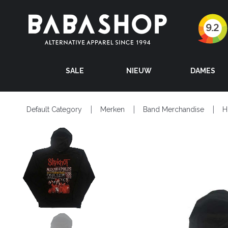
SALE
NIEUW
DAMES
Default Category
Merken
Band Merchandise
H