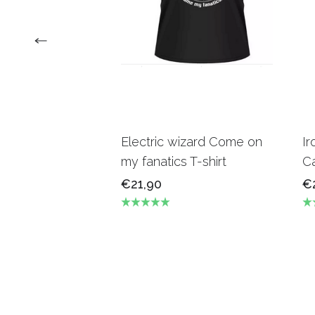
Electric wizard Come on
Ir
my fanatics T-shirt
Ca
€21,90
€