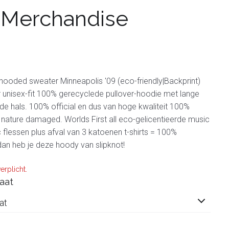
 Merchandise
 hooded sweater Minneapolis '09 (eco-friendly|Backprint)
 unisex-fit 100% gerecyclede pullover-hoodie met lange
 hals. 100% official en dus van hoge kwaliteit 100%
nature damaged. Worlds First all eco-gelicentieerde music
c flessen plus afval van 3 katoenen t-shirts = 100%
an heb je deze hoody van slipknot!
erplicht.
aat
at