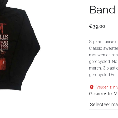
Band
€39,00
Slipknot unisex
Classic sweater
mouwen en ronde
gerecycled. No 
merch. 3 plasti
gerecycled En d
Velden zijn v
Gewenste M
Selecteer ma