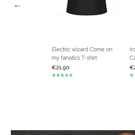
Electric wizard Come on
Ir
my fanatics T-shirt
Ca
€21,90
€