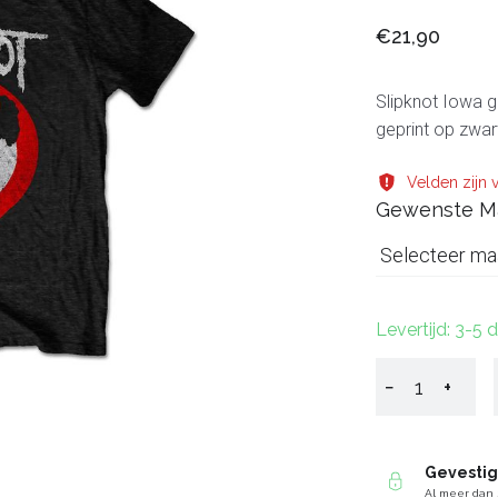
€21,90
Slipknot Iowa go
geprint op zwar
Velden zijn v
Gewenste M
Selecteer ma
Levertijd: 3-5
−
+
Gevesti
Al meer dan 