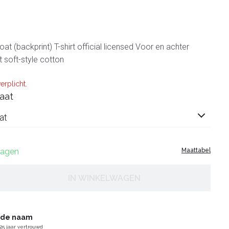
at (backprint) T-shirt official licensed Voor en achter
t soft-style cotton
erplicht.
aat
at
 dagen
Maattabel
IN WINKELWAGEN
gde naam
25 jaar vertrouwd