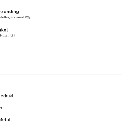
erzending
stellingen vanaf €75
nkel
 Maastricht
Bedrukt
n
Metal