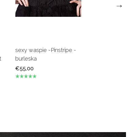
sexy waspie -Pinstripe -
Candy Underbus
t
burleska
Burgundy Burles
€55,00
€69,00