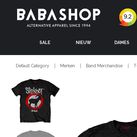
SALE
NIEUW
DAMES
Default Category
Merken
Band Merchandise
T