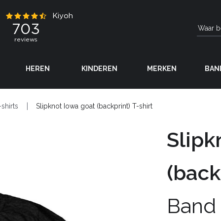
HEREN
KINDEREN
MERKEN
BAN
-shirts
Slipknot Iowa goat (backprint) T-shirt
Slipk
(back
Band