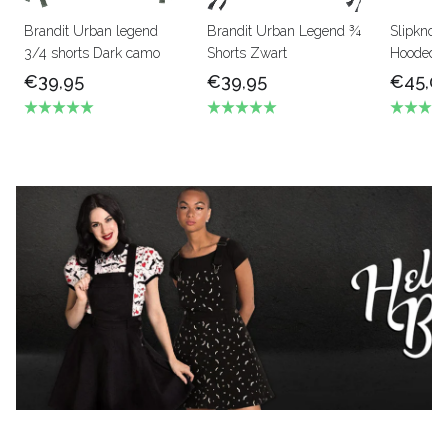
Brandit Urban legend
Brandit Urban Legend ¾
Slipknot
3/4 shorts Dark camo
Shorts Zwart
Hooded s
€39,95
€39,95
€45,0