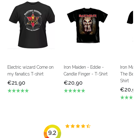
Electric wizard Come on
Iron Maiden - Eddie -
Iron Mai
my fanatics T-shirt
Candle Finger - T-Shirt
The Beas
Shirt
€21,90
€20,90
€20,9