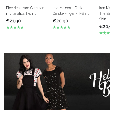
Electric wizard Come on
Iron Maiden - Eddie -
Iron Mai
my fanatics T-shirt
Candle Finger - T-Shirt
The Beas
Shirt
€21,90
€20,90
€20,9