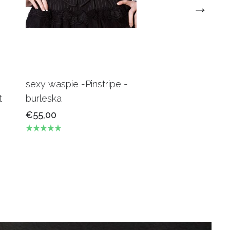
sexy waspie -Pinstripe -
Candy Underbus
t
burleska
Burgundy Burles
€55,00
€69,00