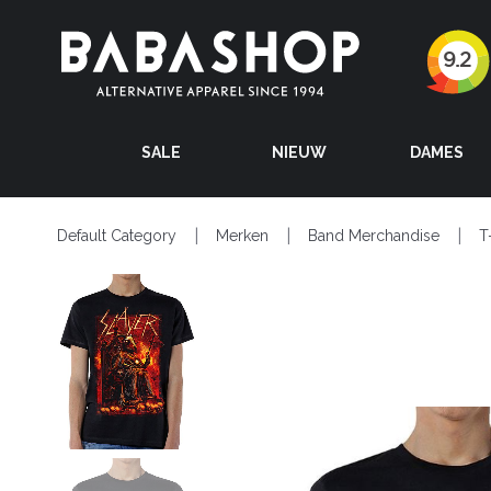
SALE
NIEUW
DAMES
Default Category
Merken
Band Merchandise
T