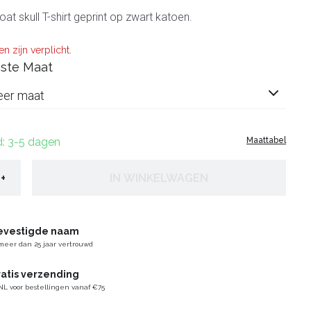
oat skull T-shirt geprint op zwart katoen.
n zijn verplicht.
ste Maat
eer maat
d: 3-5 dagen
Maattabel
+
IN WINKELWAGEN
evestigde naam
meer dan 25 jaar vertrouwd
atis verzending
NL voor bestellingen vanaf €75