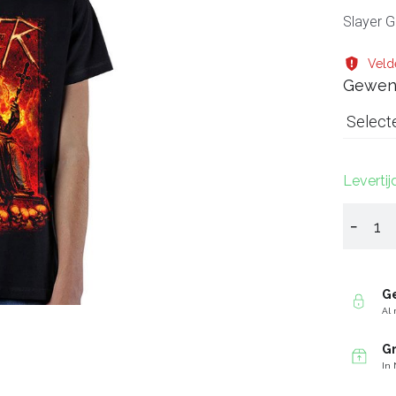
Slayer G
Velde
Gewen
Select
Levertij
−
G
Al 
Gr
In 