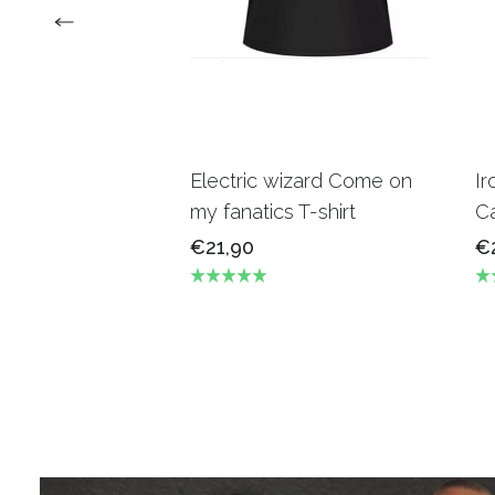
Electric wizard Come on
Ir
my fanatics T-shirt
Ca
€21,90
€