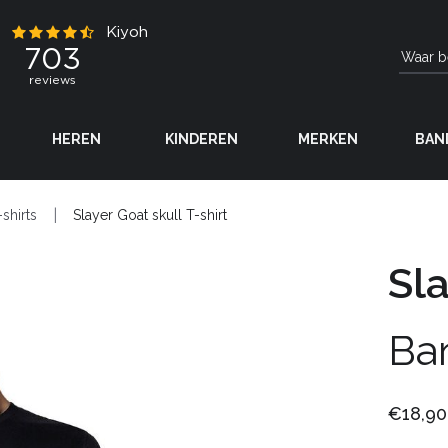
HEREN
KINDEREN
MERKEN
BAN
-shirts
Slayer Goat skull T-shirt
Sla
Ba
€18,90