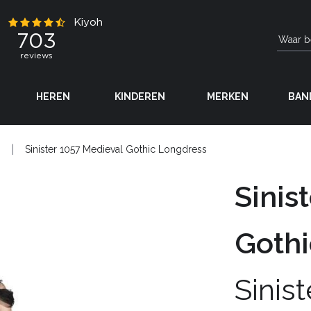
HEREN
KINDEREN
MERKEN
BAN
Sinister 1057 Medieval Gothic Longdress
Sinis
Gothi
Sinist