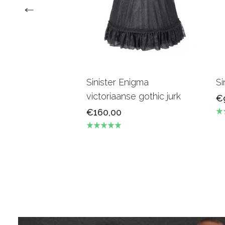
Sinister Enigma
Si
victoriaanse gothic jurk
€
€160,00