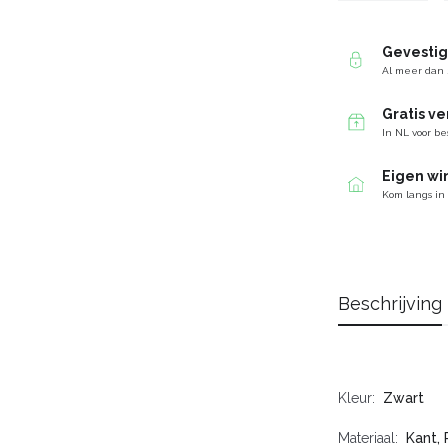
Gevesti
Al meer dan 
Gratis v
In NL voor be
Eigen wi
Kom langs in
Beschrijving
Kleur
Zwart
Materiaal
Kant, 