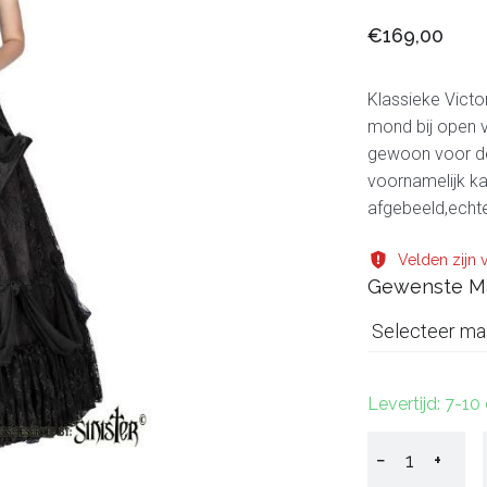
€169,00
Klassieke Victo
mond bij open va
gewoon voor de 
voornamelijk ka
afgebeeld,echter
Velden zijn v
Gewenste M
Selecteer ma
Levertijd: 7-1
−
+