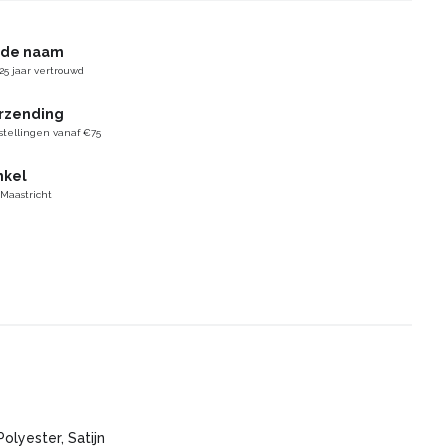
gde naam
25 jaar vertrouwd
erzending
stellingen vanaf €75
nkel
 Maastricht
Polyester, Satijn