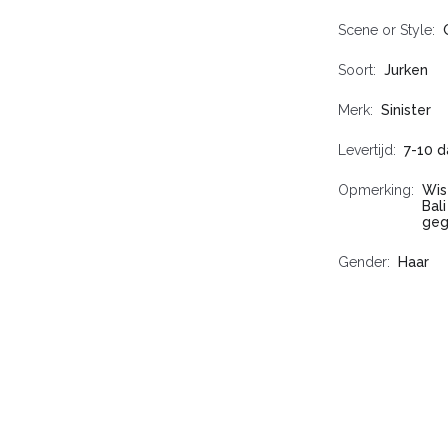
Scene or Style
Soort
Jurken
Merk
Sinister
Levertijd
7-10 
Opmerking
Wis
Bal
geg
Gender
Haar