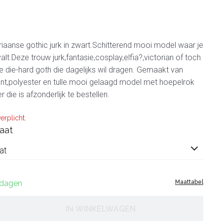
riaanse gothic jurk in zwart.Schitterend mooi model waar je
lt.Deze trouw jurk,fantasie,cosplay,elfia?,victorian of toch
die-hard goth die dagelijks wil dragen. Gemaakt van
nt,polyester en tulle.mooi gelaagd model met hoepelrok
 die is afzonderlijk te bestellen.
erplicht.
aat
at
0 dagen
Maattabel
IN WINKELWAGEN