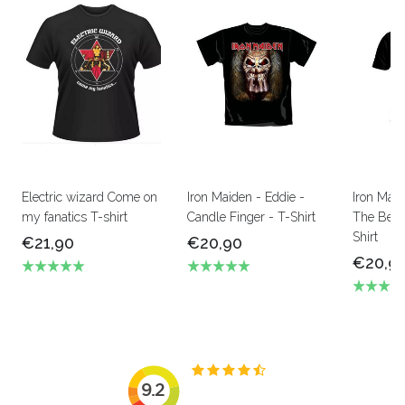
Electric wizard Come on
Iron Maiden - Eddie -
Iron Mai
my fanatics T-shirt
Candle Finger - T-Shirt
The Beas
Shirt
€21,90
€20,90
€20,9