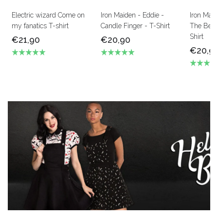
Electric wizard Come on
Iron Maiden - Eddie -
Iron Mai
my fanatics T-shirt
Candle Finger - T-Shirt
The Beas
Shirt
€21,90
€20,90
€20,9