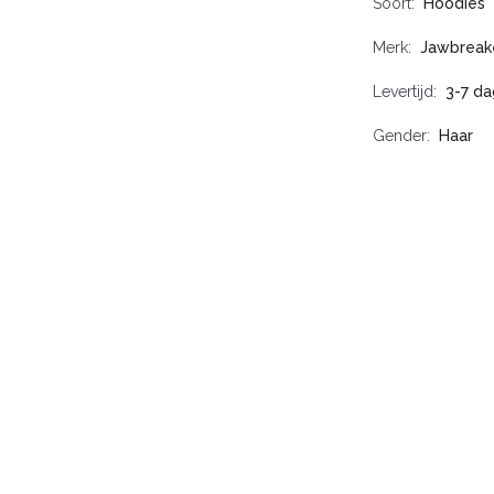
Soort
Hoodies
Merk
Jawbreak
Levertijd
3-7 d
Gender
Haar