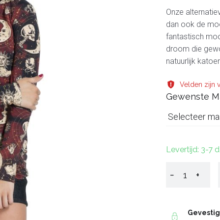
Onze alternatie
dan ook de moo
fantastisch moo
droom die gewo
natuurlijk katoe
Velden zijn v
Gewenste M
Selecteer ma
Levertijd: 3-7 
−
+
Gevesti