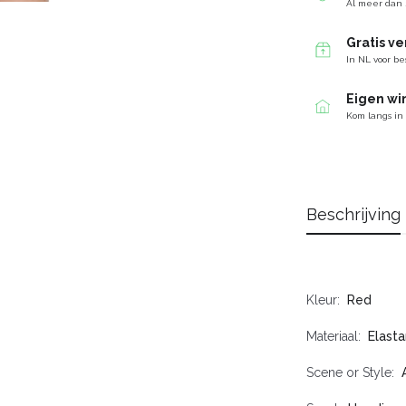
Al meer dan 
Gratis v
In NL voor be
Eigen wi
Kom langs in
Beschrijving
Kleur
Red
Materiaal
Elasta
Scene or Style