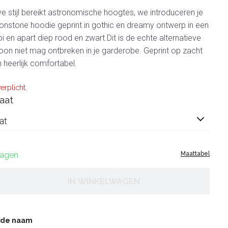
ve stijl bereikt astronomische hoogtes, we introduceren je
nstone hoodie geprint in gothic en dreamy ontwerp in een
i en apart diep rood en zwart.Dit is de echte alternatieve
on niet mag ontbreken in je garderobe. Geprint op zacht
n heerlijk comfortabel.
erplicht.
aat
at
dagen
Maattabel
IN WINKELWAGEN
gde naam