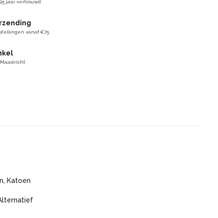
25 jaar vertrouwd
erzending
stellingen vanaf €75
nkel
 Maastricht
n, Katoen
Alternatief