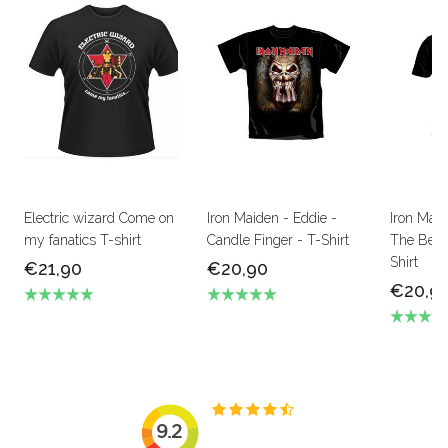
Electric wizard Come on
Iron Maiden - Eddie -
Iron Mai
my fanatics T-shirt
Candle Finger - T-Shirt
The Beas
Shirt
€21,90
€20,90
€20,9