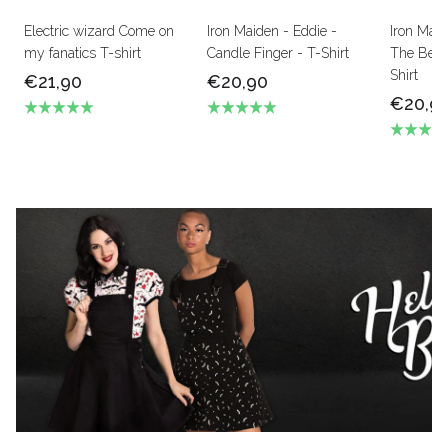
Electric wizard Come on
Iron Maiden - Eddie -
Iron Mai
my fanatics T-shirt
Candle Finger - T-Shirt
The Beas
Shirt
€21,90
€20,90
€20,9