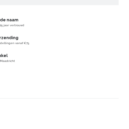
gde naam
25 jaar vertrouwd
erzending
stellingen vanaf €75
nkel
 Maastricht