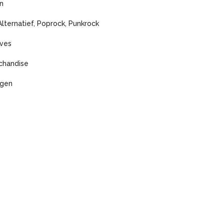
n
Alternatief, Poprock, Punkrock
ves
chandise
agen