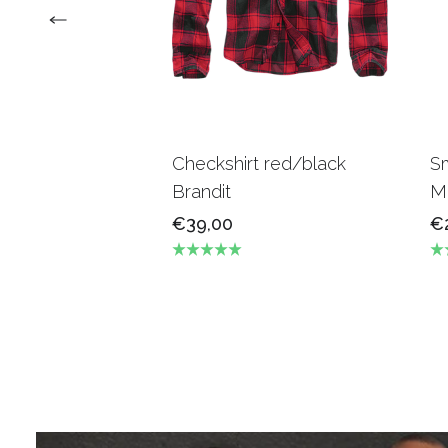
Checkshirt red/black
S
Brandit
Me
€39,00
€