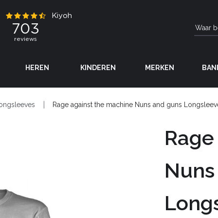
HEREN
KINDEREN
MERKEN
BAN
ongsleeves
Rage against the machine Nuns and guns Longsleeve
Rage 
Nuns
Longs