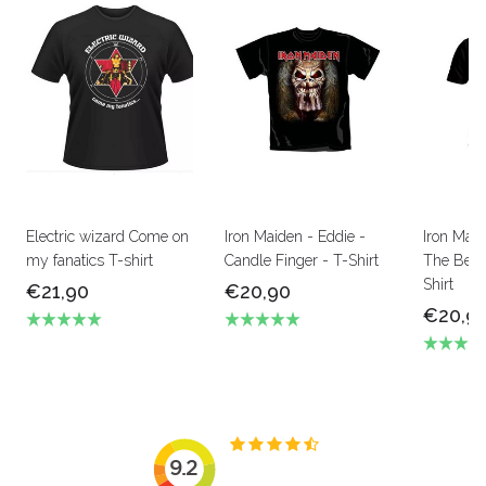
Electric wizard Come on
Iron Maiden - Eddie -
Iron Mai
my fanatics T-shirt
Candle Finger - T-Shirt
The Beas
Shirt
€21,90
€20,90
€20,9