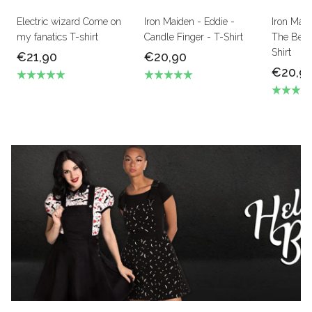
Electric wizard Come on
Iron Maiden - Eddie -
Iron Mai
my fanatics T-shirt
Candle Finger - T-Shirt
The Beas
Shirt
€21,90
€20,90
€20,9