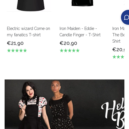
Electric wizard Come on
Iron Maiden - Eddie -
Iron Mai
my fanatics T-shirt
Candle Finger - T-Shirt
The Beas
Shirt
€21,90
€20,90
€20,9