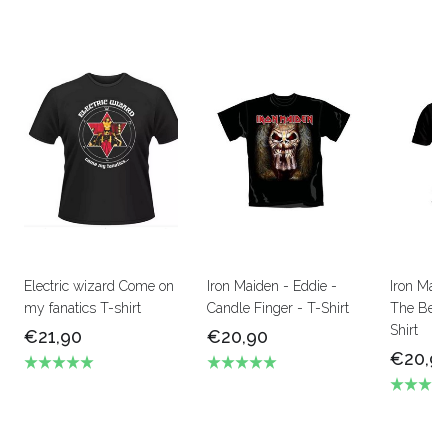
Electric wizard Come on
Iron Maiden - Eddie -
Iron Mai
my fanatics T-shirt
Candle Finger - T-Shirt
The Beas
Shirt
€21,90
€20,90
€20,9