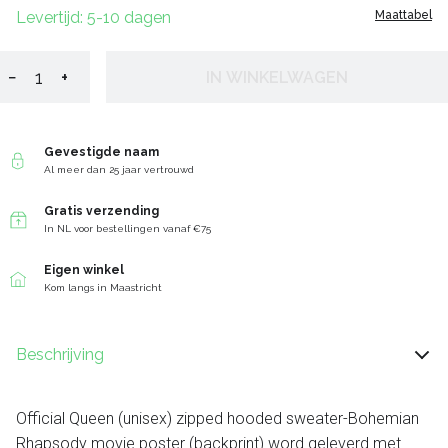
Levertijd: 5-10 dagen
Maattabel
−
+
IN WINKELWAGEN
Gevestigde naam
Al meer dan 25 jaar vertrouwd
Gratis verzending
In NL voor bestellingen vanaf €75
Eigen winkel
Kom langs in Maastricht
Beschrijving
Official Queen (unisex) zipped hooded sweater-Bohemian
Rhapsody movie poster (backprint) word geleverd met