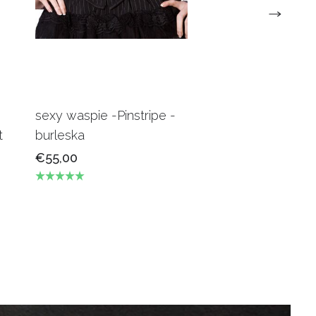
sexy waspie -Pinstripe -
Candy Underbus
t
burleska
Burgundy Burles
€55,00
€69,00