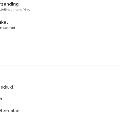
erzending
stellingen vanaf €75
nkel
 Maastricht
Bedrukt
n
Alternatief