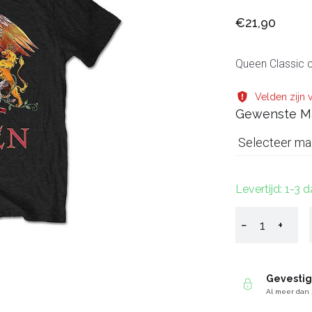
€21,90
Queen Classic cr
Velden zijn v
Gewenste M
Selecteer ma
Levertijd: 1-3 
−
+
Gevesti
Al meer dan 