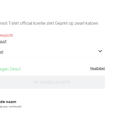
est T-shirt official licentie shirt.Geprint op zwart katoen.
erplicht.
aat
at
dagen Direct
Maattabel
IN WINKELWAGEN
gde naam
25 jaar vertrouwd