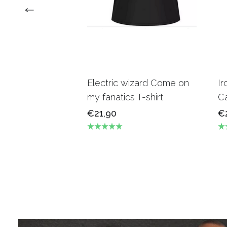
Electric wizard Come on
Ir
my fanatics T-shirt
Ca
€21,90
€