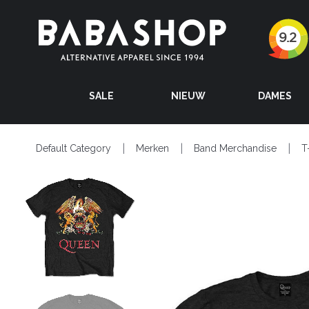
SALE
NIEUW
DAMES
Default Category
Merken
Band Merchandise
T