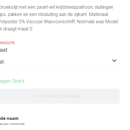
broekstijl met een zwart-wit krijtstreeppatroon, sluitingen
ps, zakken en een ritssluiting aan de zijkant. Materiaal:
lyester 5% Viscose Wasvoorschrift: Normale was Model
n draagt ​​maat S
erplicht.
aat
at
dagen Direct
IN WINKELWAGEN
gde naam
25 jaar vertrouwd