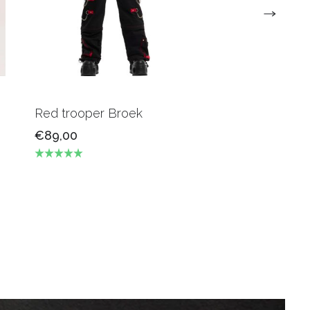
Red trooper Broek
Zwarte pinstripe
wijd
€89,00
€59,00