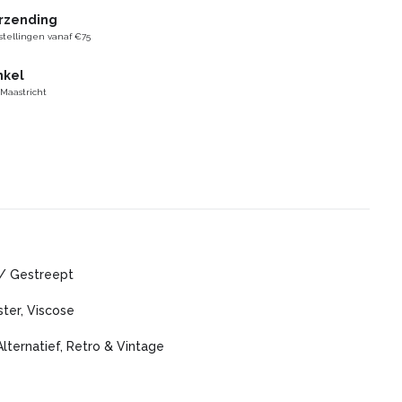
erzending
stellingen vanaf €75
nkel
 Maastricht
 / Gestreept
ter, Viscose
Alternatief, Retro & Vintage