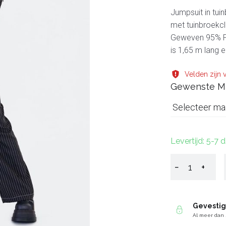
Jumpsuit in tuin
met tuinbroekcli
Geweven 95% Po
is 1,65 m lang e
Velden zijn v
Gewenste M
Selecteer ma
Levertijd: 5-7 
−
+
Gevesti
Al meer dan 