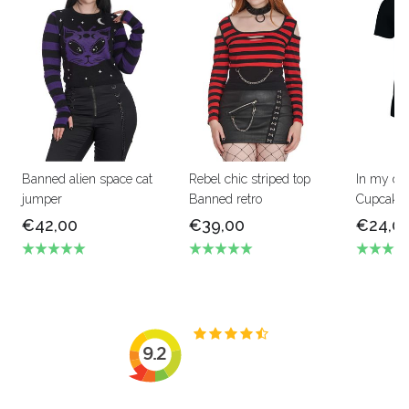
Banned alien space cat
Rebel chic striped top
In my dr
jumper
Banned retro
Cupcake 
€42,00
€39,00
€24,0