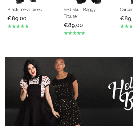
Black mesh broek
Red Skull Baggy
Carpenter
Trouser
€89,00
€89,0
€89,00