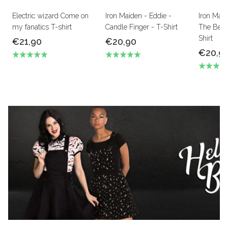
Electric wizard Come on
Iron Maiden - Eddie -
Iron Mai
my fanatics T-shirt
Candle Finger - T-Shirt
The Beas
Shirt
€21,90
€20,90
€20,9