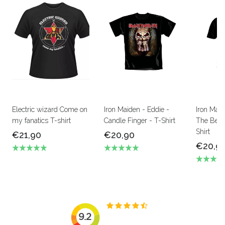
Electric wizard Come on
Iron Maiden - Eddie -
Iron Mai
my fanatics T-shirt
Candle Finger - T-Shirt
The Beas
Shirt
€21,90
€20,90
€20,9