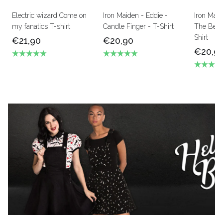
Electric wizard Come on
Iron Maiden - Eddie -
Iron Mai
my fanatics T-shirt
Candle Finger - T-Shirt
The Beas
Shirt
€21,90
€20,90
€20,9