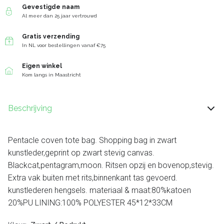
Gevestigde naam
Al meer dan 25 jaar vertrouwd
Gratis verzending
In NL voor bestellingen vanaf €75
Eigen winkel
Kom langs in Maastricht
Beschrijving
Pentacle coven tote bag. Shopping bag in zwart
kunstleder,geprint op zwart stevig canvas.
Blackcat,pentagram,moon. Ritsen opzij en bovenop,stevig.
Extra vak buiten met rits,binnenkant tas gevoerd.
kunstlederen hengsels. materiaal & maat:80%katoen
20%PU LINING:100% POLYESTER 45*12*33CM