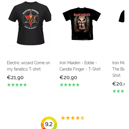
Electric wizard Come on
Iron Maiden - Eddie -
Iron Mai
my fanatics T-shirt
Candle Finger - T-Shirt
The Beas
Shirt
€21,90
€20,90
€20,9