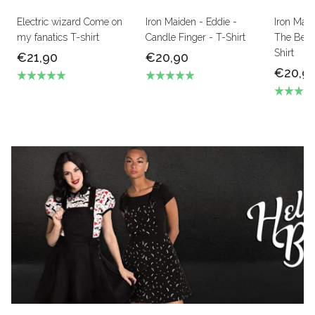
Electric wizard Come on
Iron Maiden - Eddie -
Iron Mai
my fanatics T-shirt
Candle Finger - T-Shirt
The Beas
Shirt
€21,90
€20,90
€20,9