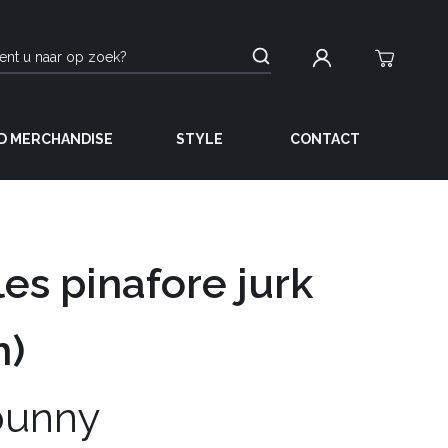
D MERCHANDISE
STYLE
CONTACT
es pinafore jurk
n)
bunny