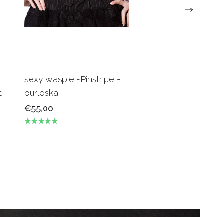
sexy waspie -Pinstripe -
Candy Underbus
t
burleska
Burgundy Burles
€55,00
€69,00