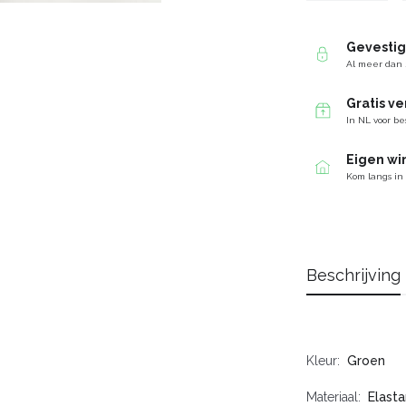
Gevesti
Al meer dan 
Gratis v
In NL voor be
Eigen wi
Kom langs in
Beschrijving
Kleur
Groen
Materiaal
Elasta