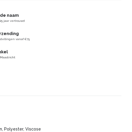
gde naam
25 jaar vertrouwd
erzending
stellingen vanaf €75
nkel
 Maastricht
n, Polyester, Viscose