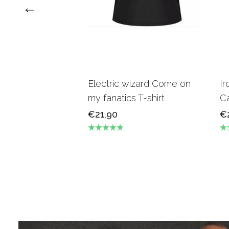
Electric wizard Come on
Ir
my fanatics T-shirt
Ca
€21,90
€