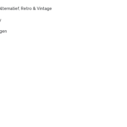
Alternatief, Retro & Vintage
y
agen