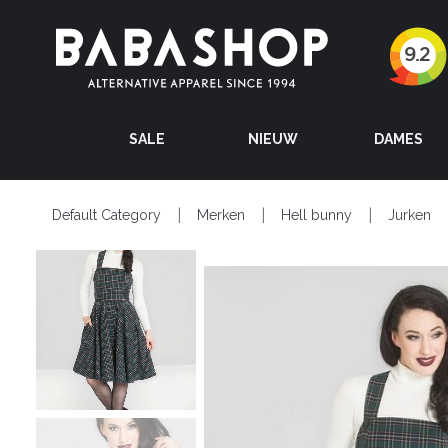
SALE
NIEUW
DAMES
Default Category
Merken
Hell bunny
Jurken