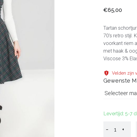
€65,00
Tartan schortju
70's retro stijl
voorkant riem aa
met haak & oog
Viscose 3% Elas
Velden zijn v
Gewenste M
Selecteer ma
Levertijd: 5-7 
−
+