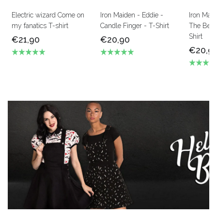
Electric wizard Come on
Iron Maiden - Eddie -
Iron Mai
my fanatics T-shirt
Candle Finger - T-Shirt
The Beas
Shirt
€21,90
€20,90
€20,9