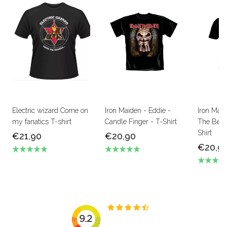
Electric wizard Come on
Iron Maiden - Eddie -
Iron Mai
my fanatics T-shirt
Candle Finger - T-Shirt
The Beas
Shirt
€21,90
€20,90
€20,9