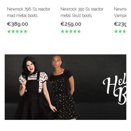
Newrock 796-S1 reactor
Newrock 391-S1 reactor
Newrock
mad metal boots
metal Skull boots
Vampire b
€389,00
€259,00
€239,