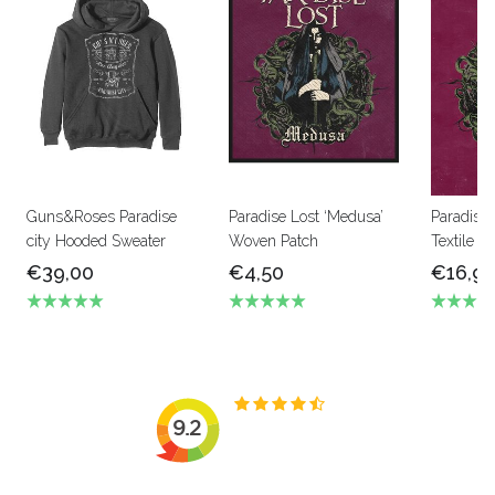
Guns&Roses Paradise
Paradise Lost ‘Medusa’
Paradise 
city Hooded Sweater
Woven Patch
Textile Po
€39,00
€4,50
€16,9