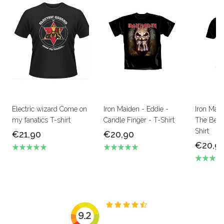
Electric wizard Come on
Iron Maiden - Eddie -
Iron Mai
my fanatics T-shirt
Candle Finger - T-Shirt
The Beas
Shirt
€21,90
€20,90
€20,9