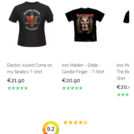
Electric wizard Come on
Iron Maiden - Eddie -
Iron Mai
my fanatics T-shirt
Candle Finger - T-Shirt
The Beas
Shirt
€21,90
€20,90
€20,9