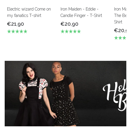
Electric wizard Come on
Iron Maiden - Eddie -
Iron Mai
my fanatics T-shirt
Candle Finger - T-Shirt
The Beas
Shirt
€21,90
€20,90
€20,9