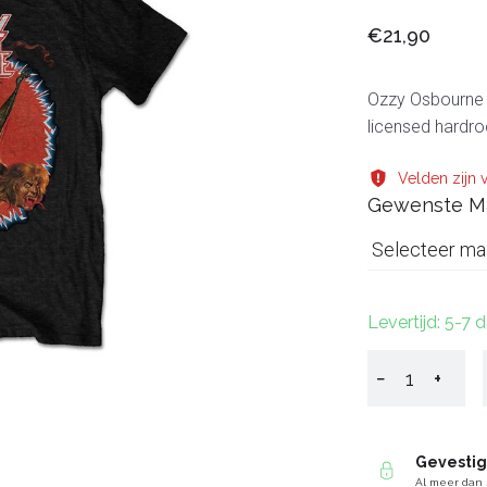
€21,90
Ozzy Osbourne Ul
licensed hardr
Velden zijn v
Gewenste M
Selecteer ma
Levertijd: 5-7 
−
+
Gevesti
Al meer dan 