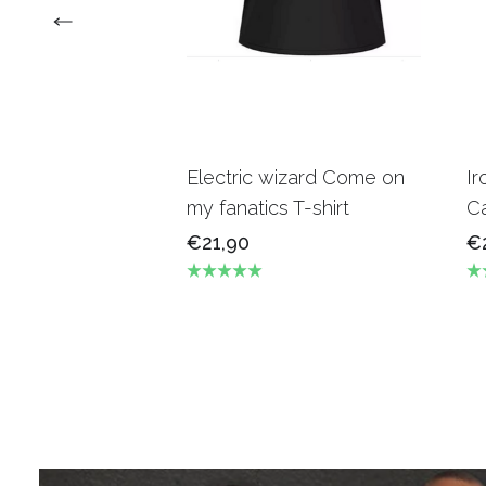
Electric wizard Come on
Ir
my fanatics T-shirt
Ca
€21,90
€