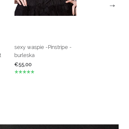
sexy waspie -Pinstripe -
Candy Underbus
t
burleska
Burgundy Burles
€55,00
€69,00