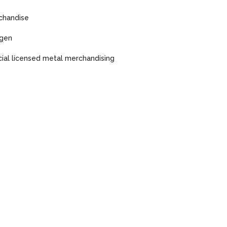
chandise
agen
icial licensed metal merchandising