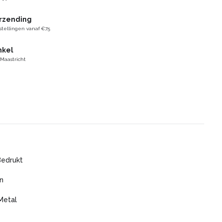
erzending
stellingen vanaf €75
nkel
 Maastricht
Bedrukt
n
Metal