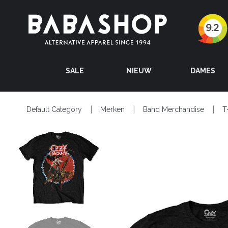
SALE
NIEUW
DAMES
Default Category
Merken
Band Merchandise
T