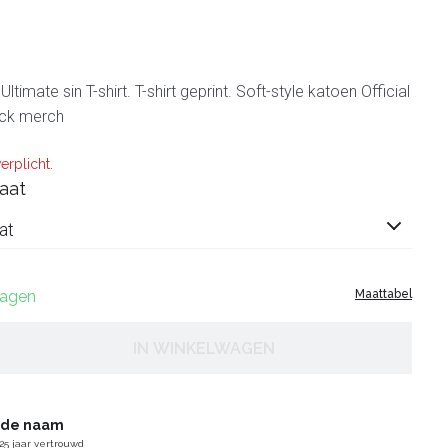
timate sin T-shirt. T-shirt geprint. Soft-style katoen Official
ock merch
erplicht.
aat
at
dagen
Maattabel
IN WINKELWAGEN
gde naam
25 jaar vertrouwd