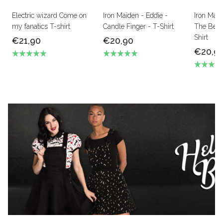
Electric wizard Come on
Iron Maiden - Eddie -
Iron Mai
my fanatics T-shirt
Candle Finger - T-Shirt
The Beas
Shirt
€21,90
€20,90
€20,9