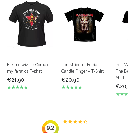
Electric wizard Come on
Iron Maiden - Eddie -
Iron Mai
my fanatics T-shirt
Candle Finger - T-Shirt
The Beas
Shirt
€21,90
€20,90
€20,9