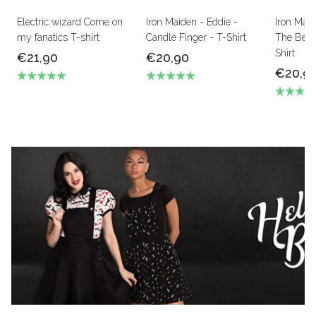
Electric wizard Come on
Iron Maiden - Eddie -
Iron Mai
my fanatics T-shirt
Candle Finger - T-Shirt
The Beas
Shirt
€21,90
€20,90
€20,9