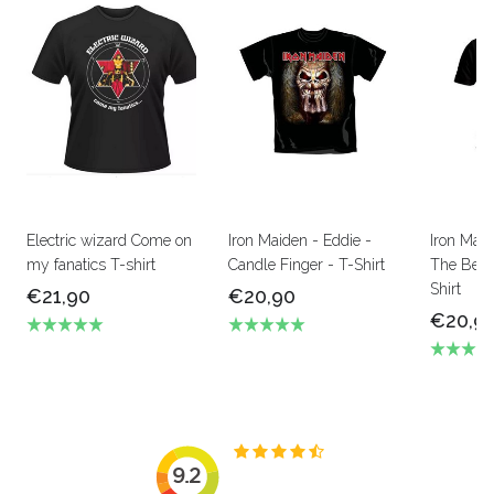
Electric wizard Come on
Iron Maiden - Eddie -
Iron Mai
my fanatics T-shirt
Candle Finger - T-Shirt
The Beas
Shirt
€21,90
€20,90
€20,9