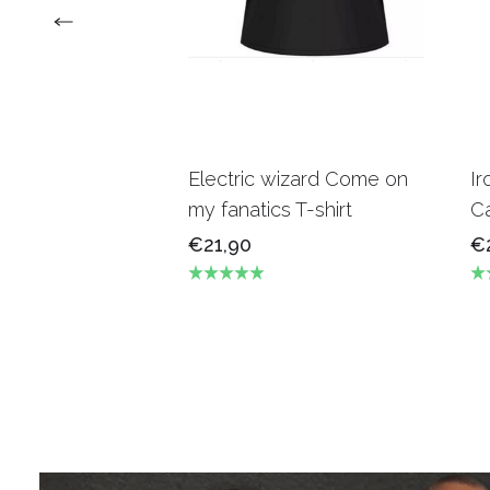
Electric wizard Come on
Ir
my fanatics T-shirt
Ca
€21,90
€