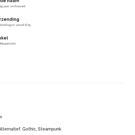
gde naam
25 jaar vertrouwd
erzending
stellingen vanaf €75
nkel
 Maastricht
n
Alternatief, Gothic, Steampunk