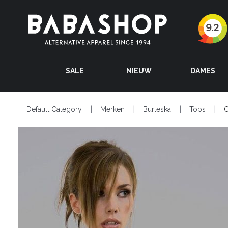
SALE
NIEUW
DAMES
Default Category
Merken
Burleska
Tops
O