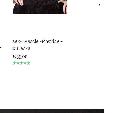
sexy waspie -Pinstripe -
Candy Underbus
t
burleska
Burgundy Burles
€55,00
€69,00