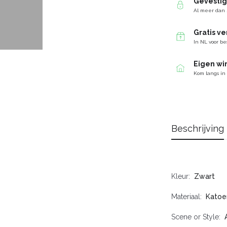
Gevesti
Al meer dan 
Gratis v
In NL voor be
Eigen wi
Kom langs in
Beschrijving
Kleur
Zwart
Materiaal
Katoe
Scene or Style