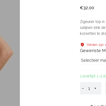
€32,00
Zigeuner top in
satijnen strik d
korsetten te dr
Velden zijn v
Gewenste M
Selecteer ma
Levertijd: 1-3 
−
+