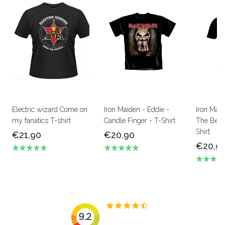
Electric wizard Come on
Iron Maiden - Eddie -
Iron Mai
my fanatics T-shirt
Candle Finger - T-Shirt
The Beas
Shirt
€21,90
€20,90
€20,9