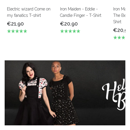
Electric wizard Come on
Iron Maiden - Eddie -
Iron Mai
my fanatics T-shirt
Candle Finger - T-Shirt
The Beas
Shirt
€21,90
€20,90
€20,9