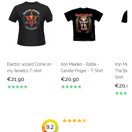
Electric wizard Come on
Iron Maiden - Eddie -
Iron Mai
my fanatics T-shirt
Candle Finger - T-Shirt
The Beas
Shirt
€21,90
€20,90
€20,9